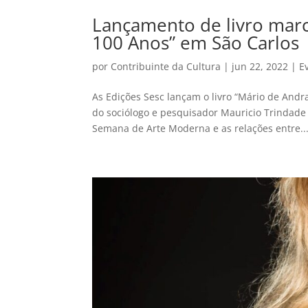
Lançamento de livro marc
100 Anos” em São Carlos
por
Contribuinte da Cultura
|
jun 22, 2022
|
E
As Edições Sesc lançam o livro “Mário de Andr
do sociólogo e pesquisador Mauricio Trindade
Semana de Arte Moderna e as relações entre..