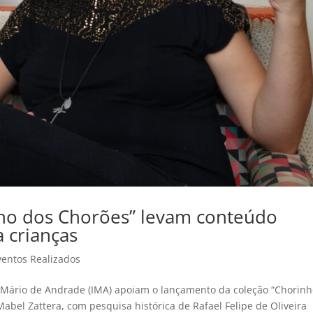
nho dos Chorões” levam conteúdo
 crianças
ventos Realizados
to Mário de Andrade (IMA) apoiam o lançamento da coleção “Chorin
abel Zattera, com pesquisa histórica de Rafael Felipe de Oliveira