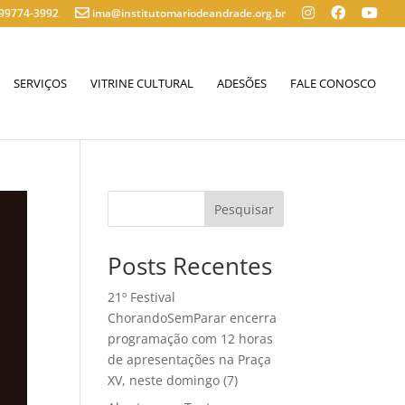
 99774-3992
ima@institutomariodeandrade.org.br
SERVIÇOS
VITRINE CULTURAL
ADESÕES
FALE CONOSCO
Posts Recentes
21º Festival
ChorandoSemParar encerra
programação com 12 horas
de apresentações na Praça
XV, neste domingo (7)