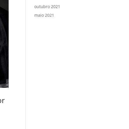
outubro 2021
maio 2021
or