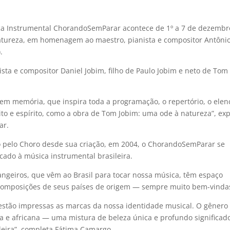
sica Instrumental ChorandoSemParar acontece de 1º a 7 de dezembr
tureza, em homenagem ao maestro, pianista e compositor Antôni
.
ista e compositor Daniel Jobim, filho de Paulo Jobim e neto de Tom
m memória, que inspira toda a programação, o repertório, o elen
ito e espírito, como a obra de Tom Jobim: uma ode à natureza”, exp
ar.
o pelo Choro desde sua criação, em 2004, o ChorandoSemParar se
ado à música instrumental brasileira.
angeiros, que vêm ao Brasil para tocar nossa música, têm espaço
s composições de seus países de origem — sempre muito bem-vinda
estão impressas as marcas da nossa identidade musical. O gênero
a e africana — uma mistura de beleza única e profundo significad
leira”, completa Fátima Camargo.