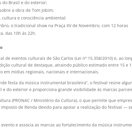
do Brasil e do exterior;
 sobre a obra de Tom Jobim;
 cultura e consciência ambiental;
mbro, o tradicional show na Praça XV de Novembro, com 12 horas
ta, das 10h às 22h.
io
l de eventos culturais de São Carlos (Lei nº 15.358/2010) e, ao lon
ição cultural de destaque, atraindo público estimado entre 15 e 
 em mídias regionais, nacionais e internacionais.
nde festa da música instrumental brasileira”, o festival reúne algu
l e do exterior e proporciona grande visibilidade às marcas parcei
Cultura (PRONAC / Ministério da Cultura), o que permite que empre
 Imposto de Renda devido para apoiar a realização do festival — 
o evento e associa as marcas ao fortalecimento da música instrume