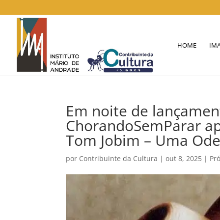
HOME
IM
Em noite de lançament
ChorandoSemParar apr
Tom Jobim – Uma Ode
por
Contribuinte da Cultura
|
out 8, 2025
|
Pr