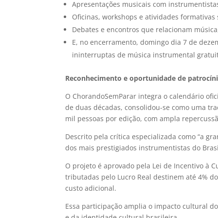
Apresentações musicais com instrumentistas 
Oficinas, workshops e atividades formativas
Debates e encontros que relacionam música,
E, no encerramento, domingo dia 7 de deze
ininterruptas de música instrumental gratui
Reconhecimento e oportunidade de patrocín
O ChorandoSemParar integra o calendário oficia
de duas décadas, consolidou-se como uma trad
mil pessoas por edição, com ampla repercussão
Descrito pela crítica especializada como “a gra
dos mais prestigiados instrumentistas do Brasi
O projeto é aprovado pela Lei de Incentivo à 
tributadas pelo Lucro Real destinem até 4% do
custo adicional.
Essa participação amplia o impacto cultural d
e da identidade cultural brasileira.