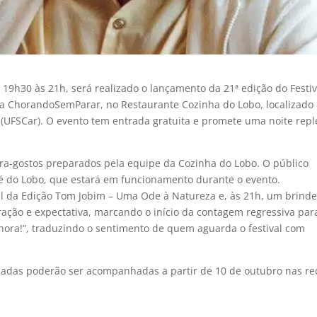
s 19h30 às 21h, será realizado o lançamento da 21ª edição do Festiv
ira ChorandoSemParar, no Restaurante Cozinha do Lobo, localizado
(UFSCar). O evento tem entrada gratuita e promete uma noite repl
ra-gostos preparados pela equipe da Cozinha do Lobo. O público
é do Lobo, que estará em funcionamento durante o evento.
al da Edição Tom Jobim – Uma Ode à Natureza e, às 21h, um brind
ração e expectativa, marcando o início da contagem regressiva par
hora!”, traduzindo o sentimento de quem aguarda o festival com
irmadas poderão ser acompanhadas a partir de 10 de outubro nas r