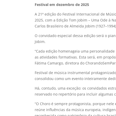
Festival em dezembro de 2025
A 21ª edição do Festival Internacional de Mú
2025, com a Edição Tom Jobim – Uma Ode à Na
Carlos Brasileiro de Almeida Jobim (1927–1994)
O convidado especial dessa edição será o pian
Jobim.
“Cada edição homenageia uma personalidade e
as atividades formativas. Esta será, em propós
Fátima Camargo, diretora do ChorandoSemPar
Festival de música instrumental protagonizad
consolidou como um evento inteiramente dedic
Há, contudo, uma exceção: os convidados estr
reservado no repertório para incluir alguma
“O Choro é sempre protagonista, porque nele 
reúne influências da música europeia, indígen
reconhecida como patrimônio da cultura brasi