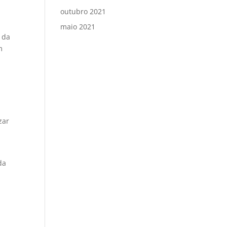
outubro 2021
maio 2021
 da
m
zar
da