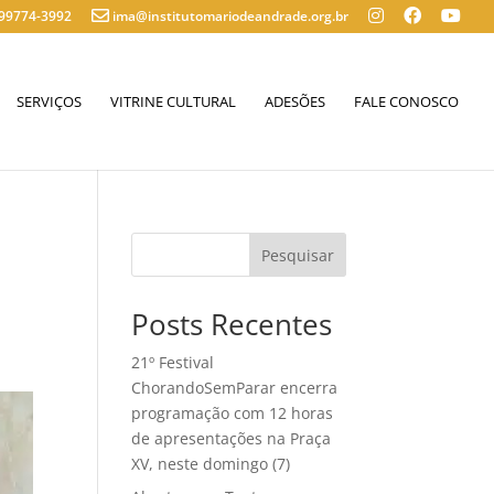
 99774-3992
ima@institutomariodeandrade.org.br
SERVIÇOS
VITRINE CULTURAL
ADESÕES
FALE CONOSCO
Posts Recentes
21º Festival
ChorandoSemParar encerra
programação com 12 horas
de apresentações na Praça
XV, neste domingo (7)