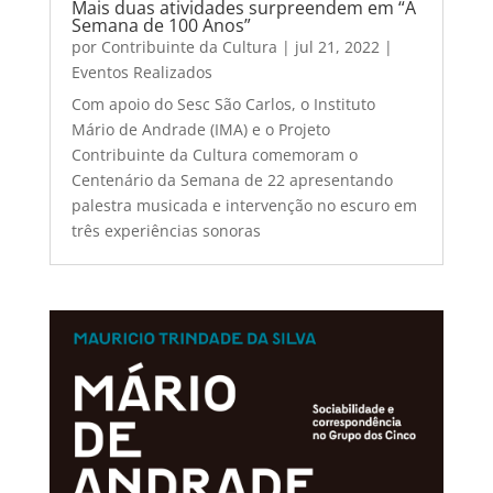
Mais duas atividades surpreendem em “A
Semana de 100 Anos”
por
Contribuinte da Cultura
|
jul 21, 2022
|
Eventos Realizados
Com apoio do Sesc São Carlos, o Instituto
Mário de Andrade (IMA) e o Projeto
Contribuinte da Cultura comemoram o
Centenário da Semana de 22 apresentando
palestra musicada e intervenção no escuro em
três experiências sonoras