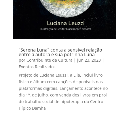
“Serena Luna” conta a sensível relação
entre a autora e sua potrinha Luna
por
Contribuinte da Cultura
|
jun 23, 2023
|
Eventos Realizados
Projeto de Luciana Leuzzi, a Lila, inclui livro
físico e álbum com canções disponíveis nas
plataformas digitais. Lançamento acontece no
dia 1º. de julho, com venda dos livros em prol
do trabalho social de hipoterapia do Centro
Hípico Damha