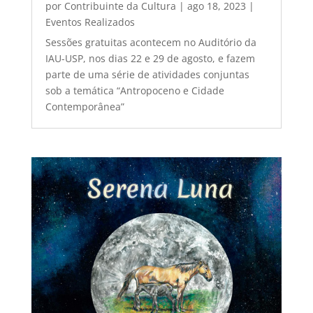
por
Contribuinte da Cultura
|
ago 18, 2023
|
Eventos Realizados
Sessões gratuitas acontecem no Auditório da
IAU-USP, nos dias 22 e 29 de agosto, e fazem
parte de uma série de atividades conjuntas
sob a temática “Antropoceno e Cidade
Contemporânea”